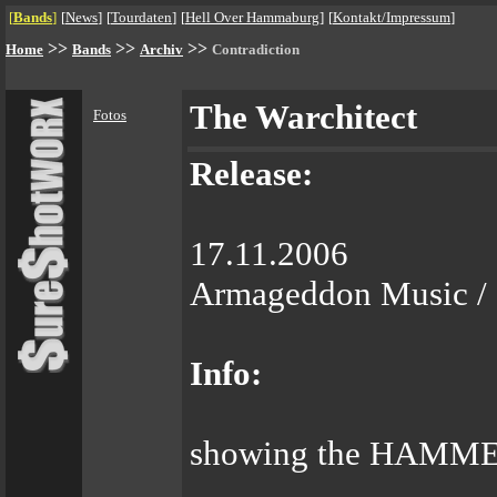
[
Bands
]
[
News
]
[
Tourdaten
]
[
Hell Over Hammaburg
]
[
Kontakt/Impressum
]
>>
>>
>>
Home
Bands
Archiv
Contradiction
The Warchitect
Fotos
Release:
17.11.2006
Armageddon Music / 
Info:
showing the HAMMER