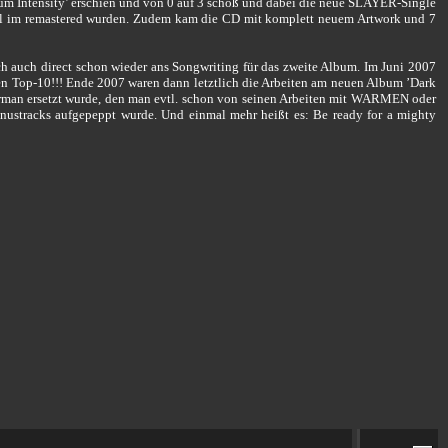
um Intensity’ erschien und von 0 auf 3 schoß und dabei die neue SLAYER-Single
mal im remastered wurden. Zudem kam die CD mit komplett neuem Artwork und 7
auch direct schon wieder ans Songwriting für das zweite Album. Im Juni 2007
hen Top-10!!! Ende 2007 waren dann letztlich die Arbeiten am neuen Album ’Dark
Wirman ersetzt wurde, den man evtl. schon von seinen Arbeiten mit WARMEN oder
stracks aufgepeppt wurde. Und einmal mehr heißt es: Be ready for a mighty