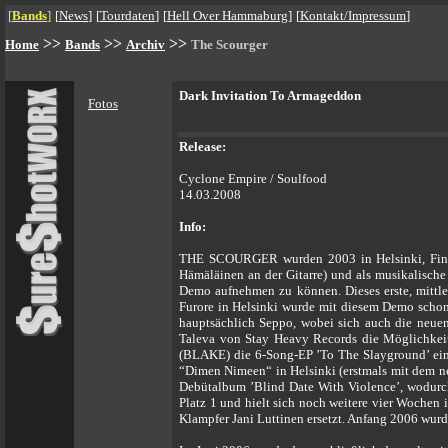
[
Bands
]
[
News
]
[
Tourdaten
]
[
Hell Over Hammaburg
]
[
Kontakt/Impressum
]
>>
>>
>>
Home
Bands
Archiv
The Scourger
Dark Invitation To Armageddon
Fotos
Release:
Cyclone Empire / Soulfood
14.03.2008
Info:
THE SCOURGER wurden 2003 in Helsinki, Finnl
Hämäläinen an der Gitarre) und als musikalisch
Demo aufnehmen zu können. Dieses erste, mittl
Furore in Helsinki wurde mit diesem Demo schon
hauptsächlich Seppo, wobei sich auch die ne
Taleva von Stay Heavy Records die Möglichkeit
(BLAKE) die 6-Song-EP ’To The Slayground’ eins
“Dimen Nimeen“ in Helsinki (erstmals mit dem 
Debütalbum ’Blind Date With Violence’, wodurch 
Platz 1 und hielt sich noch weitere vier Woche
Klampfer Jani Luttinen ersetzt. Anfang 2006 wurd