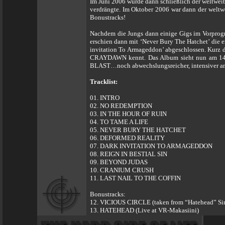
Im Juni 2006 wurde dann schließlich der weltwei
verdrängte. Im Oktober 2006 war dann der welt
Bonustracks!
Nachdem die Jungs dann einige Gigs im Vorprog
erschien dann mit ‘Never Bury The Hatchet’ die e
invitation To Armageddon’ abgeschlossen. Kurz d
CRAYDAWN kennt. Das Album sieht nun am 14.Mär
BLAST…noch abwechslungsreicher, intensiver and 
Tracklist:
01. INTRO
02. NO REDEMPTION
03. IN THE HOUR OF RUIN
04. TO TAME A LIFE
05. NEVER BURY THE HATCHET
06. DEFORMED REALITY
07. DARK INVITATION TO ARMAGEDDON
08. REIGN IN BESTIAL SIN
09. BEYOND JUDAS
10. CRANIUM CRUSH
11. LAST NAIL TO THE COFFIN
Bonustracks:
12. VICIOUS CIRCLE (taken from “Hatehead” Sin
13. HATEHEAD (Live at VR-Makasiini)