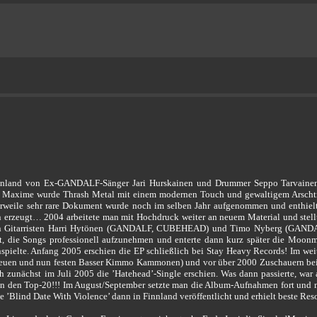
and von Ex-GANDALF-Sänger Jari Hurskainen und Drummer Seppo Tarvainen in
e Maxime wurde Thrash Metal mit einem modernen Touch und gewaltigem Arschtritt
erweile sehr rare Dokument wurde noch im selben Jahr aufgenommen und enthie
 erzeugt… 2004 arbeitete man mit Hochdruck weiter an neuem Material und stellt
uen Gitarristen Harri Hytönen (GANDALF, CUBEHEAD) und Timo Nyberg (GANDA
, die Songs professionell aufzunehmen und enterte dann kurz später die Moonm
pielte. Anfang 2005 erschien die EP schließlich bei Stay Heavy Records! Im we
neuen und nun festen Basser Kimmo Kammonen) und vor über 2000 Zuschauern be
zunächst im Juli 2005 die ’Hatehead’-Single erschien. Was dann passierte, war a
n in den Top-20!!! Im August/September setzte man die Album-Aufnahmen fort und
e ’Blind Date With Violence’ dann in Finnland veröffentlicht und erhielt beste Re