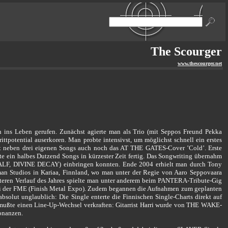
The Scourger
www.thescourger.net
s Leben gerufen. Zunächst agierte man als Trio (mit Seppos Freund Pekka
potential auserkoren. Man probte intensivst, um möglichst schnell ein erstes
lt neben drei eigenen Songs auch noch das AT THE GATES-Cover ’Cold’. Erste
e ein halbes Dutzend Songs in kürzester Zeit fertig. Das Songwriting übernahm
LF, DIVINE DECAY) einbringen konnten. Ende 2004 erhielt man durch Tony
an Studios in Kariaa, Finnland, wo man unter der Regie von Aaro Seppovaara
iteren Verlauf des Jahres spielte man unter anderem beim PANTERA-Tribute-Gig
i der FME (Finish Metal Expo). Zudem begannen die Aufnahmen zum geplanten
bsolut unglaublich: Die Single enterte die Finnischen Single-Charts direkt auf
 mußte einen Line-Up-Wechsel verkraften: Gitarrist Harri wurde von THE WAKE-
sonanzen.