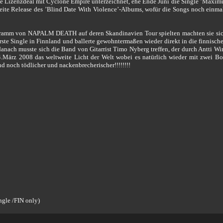
te Lizenzdeal mit Cyclone Empire unterzeichnet, ehe Ende Juni die Single ’Maxim
weite Release des ’Blind Date With Violence’-Albums, wofür die Songs noch ein
ramm von NAPALM DEATH auf deren Skandinavien Tour spielten machten sie sich 
rste Single in Finnland und ballerte gewohntermaßen wieder direkt in die finnisc
anach musste sich die Band von Gitarrist Timo Nyberg treffen, der durch Antti 
z 2008 das weltweite Licht der Welt wobei es natürlich wieder mit zwei Bonu
noch tödlicher und nackenbrecherischer!!!!!!!!
gle /FIN only)