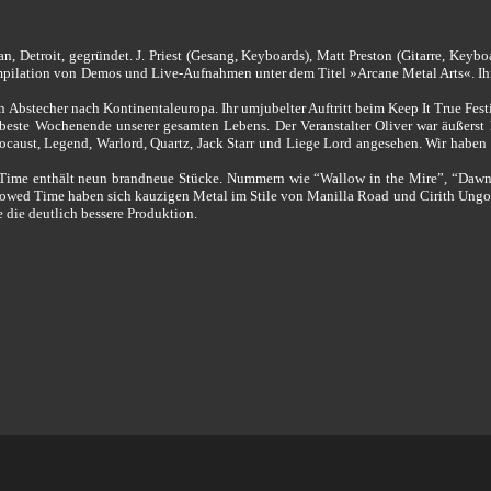
 Detroit, gegründet. J. Priest (Gesang, Keyboards), Matt Preston (Gitarre, Keybo
mpilation von Demos und Live-Aufnahmen unter dem Titel »Arcane Metal Arts«. Ihr
bstecher nach Kontinentaleuropa. Ihr umjubelter Auftritt beim Keep It True Festiv
s beste Wochenende unserer gesamten Lebens. Der Veranstalter Oliver war äußerst
ocaust, Legend, Warlord, Quartz, Jack Starr und Liege Lord angesehen. Wir haben
 Time enthält neun brandneue Stücke. Nummern wie “Wallow in the Mire”, “Dawn 
owed Time haben sich kauzigen Metal im Stile von Manilla Road und Cirith Ungol
 die deutlich bessere Produktion.