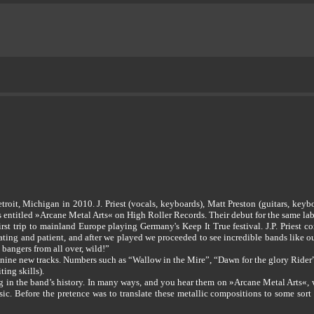
oit, Michigan in 2010. J. Priest (vocals, keyboards), Matt Preston (guitars, keyb
 entitled »Arcane Metal Arts« on High Roller Records. Their debut for the same lab
st trip to mainland Europe playing Germany's Keep It True festival. J.P. Priest com
ing and patient, and after we played we proceeded to see incredible bands like our
bangers from all over, wild!”
nine new tracks. Numbers such as “Wallow in the Mire”, “Dawn for the glory Rider” 
ing skills).
ding in the band’s history. In many ways, and you hear them on »Arcane Metal Arts«, 
c. Before the pretence was to translate these metallic compositions to some sort 