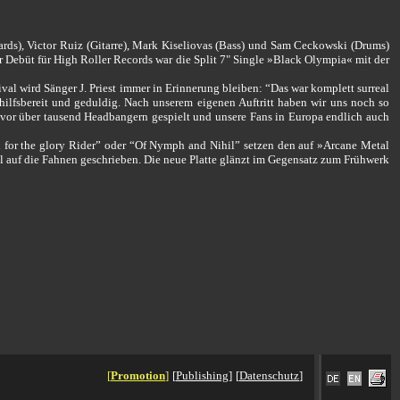
ards), Victor Ruiz (Gitarre), Mark Kiseliovas (Bass) und Sam Ceckowski (Drums)
 Debüt für High Roller Records war die Split 7" Single »Black Olympia« mit der
al wird Sänger J. Priest immer in Erinnerung bleiben: “Das war komplett surreal
 hilfsbereit und geduldig. Nach unserem eigenen Auftritt haben wir uns noch so
 vor über tausend Headbangern gespielt und unsere Fans in Europa endlich auch
for the glory Rider” oder “Of Nymph and Nihil” setzen den auf »Arcane Metal
 auf die Fahnen geschrieben. Die neue Platte glänzt im Gegensatz zum Frühwerk
[
Promotion
]
[
Publishing
]
[
Datenschutz
]