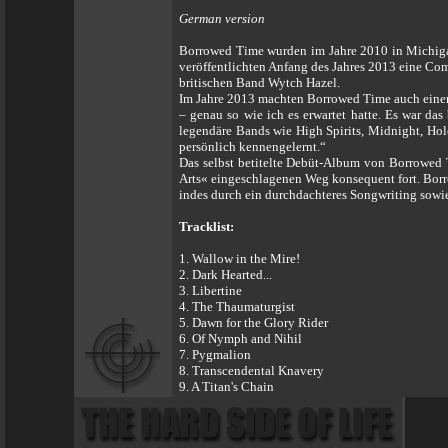
German version
Borrowed Time wurden im Jahre 2010 in Michigan,
veröffentlichten Anfang des Jahres 2013 eine Co
britischen Band Wytch Hazel.
Im Jahre 2013 machten Borrowed Time auch einen A
– genau so wie ich es erwartet hatte. Es war da
legendäre Bands wie High Spirits, Midnight, Hol
persönlich kennengelernt.“
Das selbst betitelte Debüt-Album von Borrowed
Arts« eingeschlagenen Weg konsequent fort. Borr
indes durch ein durchdachteres Songwriting sowie
Tracklist:
1. Wallow in the Mire!
2. Dark Hearted...
3. Libertine
4. The Thaumaturgist
5. Dawn for the Glory Rider
6. Of Nymph and Nihil
7. Pygmalion
8. Transcendental Knavery
9. A Titan's Chain