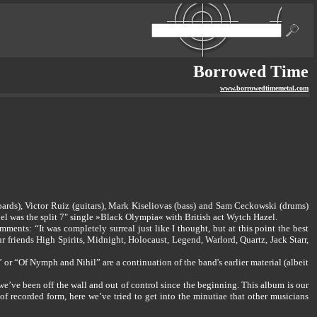
Borrowed Time
www.borrowedtimemetal.com
oards), Victor Ruiz (guitars), Mark Kiseliovas (bass) and Sam Ceckowski (drums)
el was the split 7" single »Black Olympia« with British act Wytch Hazel.
ments: “It was completely surreal just like I thought, but at this point the best
 friends High Spirits, Midnight, Holocaust, Legend, Warlord, Quartz, Jack Starr,
or “Of Nymph and Nihil” are a continuation of the band's earlier material (albeit
we’ve been off the wall and out of control since the beginning. This album is our
of recorded form, here we’ve tried to get into the minutiae that other musicians