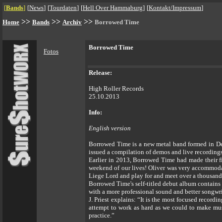
[
Bands
]
[
News
]
[
Tourdaten
]
[
Hell Over Hammaburg
]
[
Kontakt/Impressum
]
>>
>>
>>
Home
Bands
Archiv
Borrowed Time
Borrowed Time
Fotos
Release:
High Roller Records
25.10.2013
Info:
English version
Borrowed Time is a new metal band formed in Detr
issued a compilation of demos and live recordings
Earlier in 2013, Borrowed Time had made their fir
weekend of our lives! Oliver was very accommodat
Liege Lord and play for and meet over a thousand 
Borrowed Time's self-titled debut album contains 
with a more professional sound and better songwrit
J. Priest explains: “It is the most focused recor
attempt to work as hard as we could to make musi
practice.”