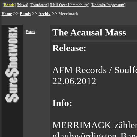
[
Bands
]
[
News
]
[
Tourdaten
]
[
Hell Over Hammaburg
]
[
Kontakt/Impressum
]
>>
>>
>>
Home
Bands
Archiv
Merrimack
The Acausal Mass
Fotos
Release:
AFM Records / Soulf
22.06.2012
Info:
MERRIMACK zählen zu
glaubwürdigsten Ban