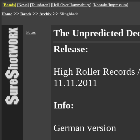
[
Bands
]
[
News
]
[
Tourdaten
]
[
Hell Over Hammaburg
]
[
Kontakt/Impressum
]
>>
>>
>>
Home
Bands
Archiv
Slingblade
The Unpredicted Dee
Fotos
Release:
High Roller Records 
11.11.2011
Info:
German version