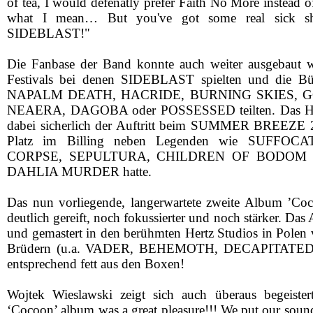
of tea, I would defenatly prefer Faith No More instead 
what I mean… But you've got some real sick shi
SIDEBLAST!"
Die Fanbase der Band konnte auch weiter ausgebaut w
Festivals bei denen SIDEBLAST spielten und die B
NAPALM DEATH, HACRIDE, BURNING SKIES, 
NEAERA, DAGOBA oder POSSESSED teilten. Das High
dabei sicherlich der Auftritt beim SUMMER BREEZE 
Platz im Billing neben Legenden wie SUFFO
CORPSE, SEPULTURA, CHILDREN OF BODOM 
DAHLIA MURDER hatte.
Das nun vorliegende, langerwartete zweite Album ’Coc
deutlich gereift, noch fokussierter und noch stärker. D
und gemastert in den berühmten Hertz Studios in Polen
Brüdern (u.a. VADER, BEHEMOTH, DECAPITATED).
entsprechend fett aus den Boxen!
Wojtek Wieslawski zeigt sich auch überaus begeiste
‘Cocoon’ album was a great pleasure!!! We put our sound