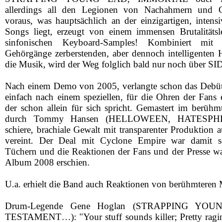
allerdings all den Legionen von Nachahmern und C
voraus, was hauptsächlich an der einzigartigen, inten
Songs liegt, erzeugt von einem immensen Brutalitätsl
sinfonischen Keyboard-Samples! Kombiniert mit 
Gehörgänge zerberstenden, aber dennoch intelligenten
die Musik, wird der Weg folglich bald nur noch über 
Nach einem Demo von 2005, verlangte schon das Debüt
einfach nach einem speziellen, für die Ohren der Fans 
der schon allein für sich spricht. Gemastert im berühm
durch Tommy Hansen (HELLOWEEN, HATESPHER
schiere, brachiale Gewalt mit transparenter Produktion au
vereint. Der Deal mit Cyclone Empire war damit sc
Tüchern und die Reaktionen der Fans und der Presse war
Album 2008 erschien.
U.a. erhielt die Band auch Reaktionen von berühmteren 
Drum-Legende Gene Hoglan (STRAPPING YO
TESTAMENT…): "Your stuff sounds killer; Pretty ragin