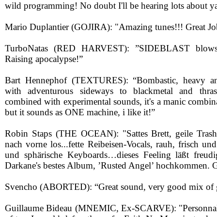
wild programming! No doubt I'll be hearing lots about ya 
Mario Duplantier (GOJIRA): "Amazing tunes!!! Great Jo
TurboNatas (RED HARVEST): ”SIDEBLAST blows
Raising apocalypse!”
Bart Hennephof (TEXTURES): “Bombastic, heavy an
with adventurous sideways to blackmetal and thrash
combined with experimental sounds, it's a manic combina
but it sounds as ONE machine, i like it!”
Robin Staps (THE OCEAN): "Sattes Brett, geile Trash-
nach vorne los...fette Reibeisen-Vocals, rauh, frisch u
und sphärische Keyboards…dieses Feeling läßt freud
Darkane's bestes Album, ’Rusted Angel’ hochkommen. G
Svencho (ABORTED): “Great sound, very good mix of gro
Guillaume Bideau (MNEMIC, Ex-SCARVE): "Personnaly