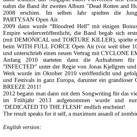
nahm die Band ihr zweites Album "Dead Rotten and Hu
2008 erschien. Im selben Jahr spielten die Jun
PARTY.SAN Open Air.
2009 dann wurde “Bloodred Hell” mit einigen Bonus
Empire wiederveröffentlicht, die Band begab sich ers
(mit DEMONICAL und TORTURE KILLER), spielte ein
beim WITH FULL FORCE Open Air (vor weit über 10.
und unterschrieb einen neuen Vertrag mit CYCLONE 
Anfang 2010 starteten dann die Aufnahmen für
”INFECTED” unter der Regie von Jonas Kjellgren und 
Werk wurde im Oktober 2010 veröffentlicht und gefolg
und Festivals in ganz Europa, darunter ein grandio
BREEZE 2011!
2012 begann man dann mit dem Songwriting für das vie
im Frühjahr 2013 aufgenommen wurde und nun
‘DEDICATED TO THE FLESH‘ endlich erscheint!
The result speaks for it self, a maximum assault of zombi
English version: