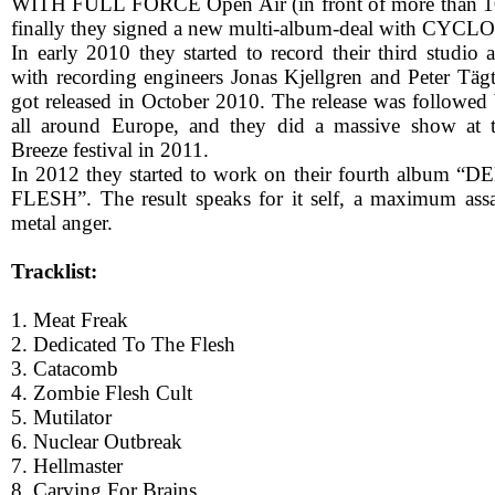
WITH FULL FORCE Open Air (in front of more than 10
finally they signed a new multi-album-deal with CY
In early 2010 they started to record their third stu
with recording engineers Jonas Kjellgren and Peter Täg
got released in October 2010. The release was followed 
all around Europe, and they did a massive show at
Breeze festival in 2011.
In 2012 they started to work on their fourth albu
FLESH”. The result speaks for it self, a maximum ass
metal anger.
Tracklist:
1. Meat Freak
2. Dedicated To The Flesh
3. Catacomb
4. Zombie Flesh Cult
5. Mutilator
6. Nuclear Outbreak
7. Hellmaster
8. Carving For Brains