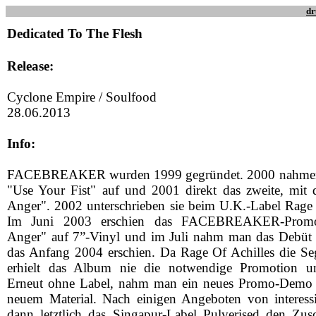
dr
Dedicated To The Flesh
Release:
Cyclone Empire / Soulfood
28.06.2013
Info:
FACEBREAKER wurden 1999 gegründet. 2000 nahmen s
"Use Your Fist" auf und 2001 direkt das zweite, mit 
Anger". 2002 unterschrieben sie beim U.K.-Label Rage 
Im Juni 2003 erschien das FACEBREAKER-Prom
Anger" auf 7”-Vinyl und im Juli nahm man das Debüt 
das Anfang 2004 erschien. Da Rage Of Achilles die Seg
erhielt das Album nie die notwendige Promotion u
Erneut ohne Label, nahm man ein neues Promo-Demo a
neuem Material. Nach einigen Angeboten von interessie
dann letztlich das Singapur-Label Pulverised den Zus