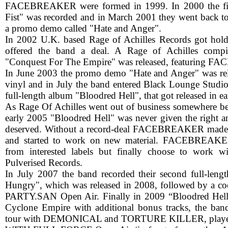
FACEBREAKER were formed in 1999. In 2000 the fi
Fist" was recorded and in March 2001 they went back to 
a promo demo called "Hate and Anger".
In 2002 U.K. based Rage of Achilles Records got hold
offered the band a deal. A Rage of Achilles compi
"Conquest For The Empire" was released, featuring
In June 2003 the promo demo "Hate and Anger" was rel
vinyl and in July the band entered Black Lounge Studios 
full-length album "Bloodred Hell", that got released in e
As Rage Of Achilles went out of business somewhere b
early 2005 "Bloodred Hell" was never given the right a
deserved. Without a record-deal FACEBREAKER mad
and started to work on new material. FACEBREAKER 
from interested labels but finally choose to work w
Pulverised Records.
In July 2007 the band recorded their second full-len
Hungry", which was released in 2008, followed by a coo
PARTY.SAN Open Air. Finally in 2009 “Bloodred Hell”
Cyclone Empire with additional bonus tracks, the ba
tour with DEMONICAL and TORTURE KILLER, played a